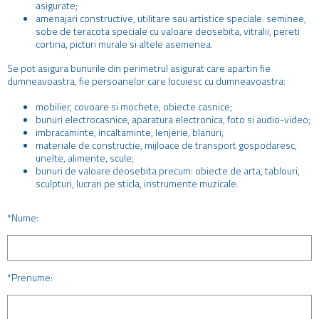
asigurate;
amenajari constructive, utilitare sau artistice speciale: seminee,
sobe de teracota speciale cu valoare deosebita, vitralii, pereti
cortina, picturi murale si altele asemenea.
Se pot asigura bunurile din perimetrul asigurat care apartin fie
dumneavoastra, fie persoanelor care locuiesc cu dumneavoastra:
mobilier, covoare si mochete, obiecte casnice;
bunuri electrocasnice, aparatura electronica, foto si audio-video;
imbracaminte, incaltaminte, lenjerie, blanuri;
materiale de constructie, mijloace de transport gospodaresc,
unelte, alimente, scule;
bunuri de valoare deosebita precum: obiecte de arta, tablouri,
sculpturi, lucrari pe sticla, instrumente muzicale.
*Nume:
*Prenume: