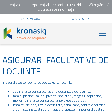
În atenția clienților/potențialilor clienți cu risc ridicat. Vă rugăm să
citiți
aceste informații
0729 975 060
0729 974 599
ASIGURARI FACULTATIVE DE
LOCUINTE
In cadrul acestor polite se pot asigura riscuri la:
cladiri si alte constructii avand destinatia de locuinta;
garaje, piscine, saune, pivnite, spalatorii, magazii, soproane,
imprejmuiri si alte constructii anexe gospodaresti;
instalatii de apa, gaz, electricitate, canalizare, centrale termice
proprii sau instalatii de climatizare situate in interiorul spatiilor